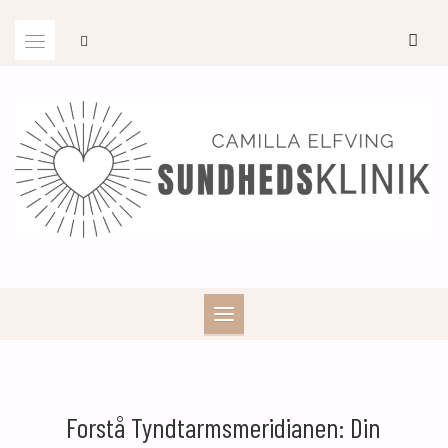
Skip
to
content
Forstå Tyndtarmsmeridianen: Din