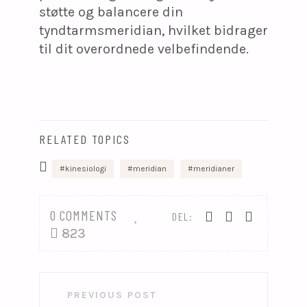
støtte og balancere din
tyndtarmsmeridian, hvilket bidrager
til dit overordnede velbefindende.
RELATED TOPICS
kinesiologi
meridian
meridianer
0 COMMENTS
DEL:
823
Indlægsnavigation
PREVIOUS POST