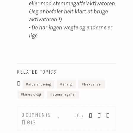
eller mod stemmegaffelaktivatoren.
(Jeg anbefaler helt klart at bruge
aktivatoren!!)
​• De har ingen vægte og enderne er
lige.
RELATED TOPICS
afbalancering
Energi
frekvenser
kinesiologi
stemmegafler
0 COMMENTS
DEL:
812