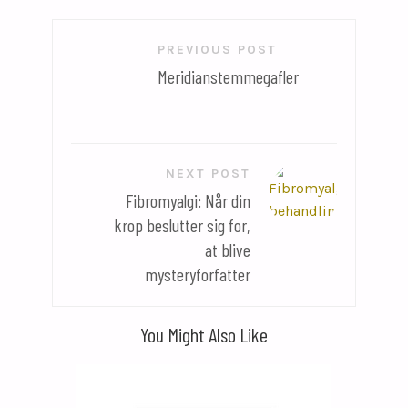
Indlægsnavigation
PREVIOUS POST
Meridianstemmegafler
NEXT POST
Fibromyalgi: Når din
krop beslutter sig for,
at blive
mysteryforfatter
You Might Also Like